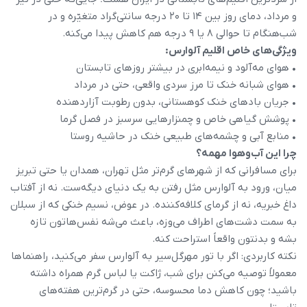
و مرداد، دمای روز بین ۱۴ تا ۲۰ درجه سانتی‌گراد متغیّره و در
شب‌هنگام تا حوالی ۸ یا ۹ درجه هم کاهش پیدا می‌کنه.
ویژگی‌های خاص اقلیم آلوارس:
• هوای مه‌آلود و نیمه‌ابری در بیشتر روزهای تابستان
• هوای شبانه خنک تا مرز سردی واقعی، حتی در مرداد
• جریان بادهای خنک کوهستانی، بدون رطوبت آزاردهنده
• پوشش گیاهی خاص و چمنزارهایی سرسبز در فصل گرما
• منابع آبی و چشمه‌های طبیعی خنک در حاشیه روستا
چرا این آب‌وهوا مهمه؟
برای مسافرانی که از شهرهای گرم‌تر مثل تهران، همدان یا حتی تبریز
میان، ورود به آلوارس مثل رفتن به یک دنیای دیگه‌ست. نه از آفتاب
داغ خبریه، نه از گرمای کلافه‌کننده. در عوض، نسیم خنکی که از سبلان
به سمت دشت‌های اطراف می‌وزه، باعث می‌شه نفس‌هاتون تازه
بشه و بدنتون واقعاً استراحت کنه.
نکته کاربردی: اگر با تور مهرگل‌سیر به آلوارس سفر می‌کنید، راهنماها
معمولاً توصیه می‌کنن برای شب، ژاکت یا لباس گرم همراه داشته
باشید؛ چون کاهش دما محسوسه، حتی در گرم‌ترین هفته‌های