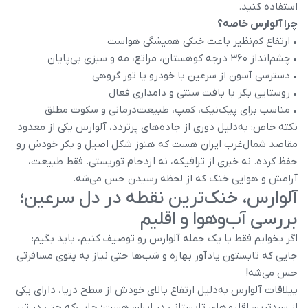
استفاده کنید.
چرا آلوارس خاصه؟
• ارتفاع کم‌نظیر باعث خنکی همیشگی هواست
• چشم‌انداز ۳۶۰ درجه کوهستان، مراتع، مه و سبزی بی‌پایان
• دسترسی آسون از سرعین با خودرو یا تور گروهی
• روستایی بکر با بافت سنتی و دامداری فعال
• مناسب برای پیک‌نیک، کمپ، طبیعت‌درمانی و سکوت مطلق
نکته خاص: به‌دلیل دوری از جاده‌های پرتردد، آلوارس یکی از معدود
مقاصد شمال‌غرب ایران هست که هنوز شکل اصیل و بکر خودش رو
حفظ کرده. نه خبری از ترافیکه، نه ازدحام توریستی. فقط طبیعت،
آرامش و هوایی خنک که از لحظه رسیدن حس می‌شه.
آلوارس، خنک‌ترین نقطه در دل سرعین؛
بررسی آب‌وهوا و اقلیم
اگر بخوایم فقط با یک جمله آلوارس رو توصیف کنیم، باید بگیم:
جایی که تابستون یادآور بهاره و شب‌ها حتی نیاز به پتوی مسافرتی
حس می‌شه!
ییلاقات آلوارس به‌دلیل ارتفاع بالای خودش از سطح دریا، دارای یکی
از سردترین اقلیم‌های تابستانی در ایران هست؛ جایی‌که حتی در تیر