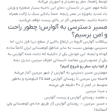
توسط راهنما، سفر رو مفیدتر و آسون‌تر می‌کنه.
نکته مهم: حتی در تابستان، دمای این ناحیه بسیار متغیّره و وزش
باد شدید به‌ویژه در عصر رایجه. حتماً بادگیر سبک یا ژاکت همراه
داشته باشید، به‌خصوص اگر در بالای پیست توقف می‌کنید.
مسیر دسترسی به آلوارس؛ چطور راحت
و امن برسیم؟
ییلاقات آلوارس اگرچه در ارتفاع بالایی از سطح دریا قرار دارن، اما
دسترسی بهشون نسبت به سایر مناطق کوهستانی ایران کاملاً ساده،
کوتاه و ایمنه. این خودش یکی از دلایلیه که باعث شده آلوارس به
یکی از محبوب‌ترین مقاصد تابستانی اطراف سرعین تبدیل بشه.
از کجا باید سفر رو شروع کنیم؟
مهم‌ترین مسیر دسترسی به آلوارس از شهر سرعین آغاز می‌شه.
فاصله بین سرعین تا روستای آلوارس فقط ۲۵ کیلومتره و به‌طور
متوسط در کمتر از ۴۰ دقیقه طی می‌شه.
• مبدا: سرعین
• مقصد: روستای آلوارس و پیست آلوارس
• مسیر: سرعین → روستای آلوارس (از طریق جاده‌ی کوهستانی ولی
آسفالته)