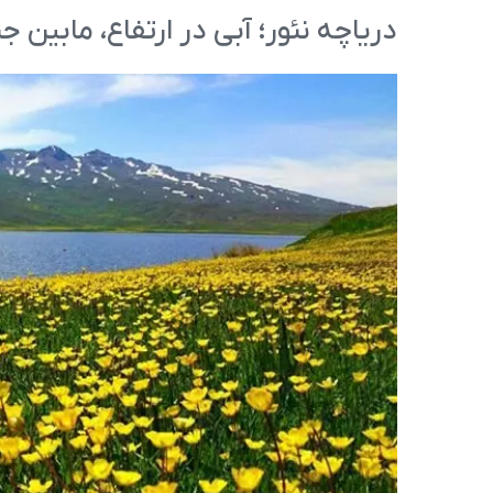
دریاچه نئور؛ آبی در ارتفاع، مابین 