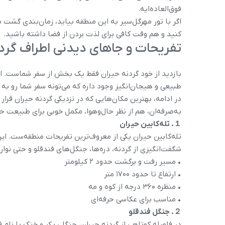
فوق‌العاده‌ایه.
اگر با تور مهرگل‌سیر به این منطقه بیاید، زمان‌بندی گشت 
کنید و هم وقت کافی برای لذت بردن از فضا داشته باشید.
تفریحات و جاهای دیدنی اطراف گرد
بازدید از خود گردنه حیران فقط یک بخش از سفر شماست. اط
طبیعی و هیجان‌انگیز وجود داره که می‌تونه سفر شما رو به ی
در ادامه، بهترین مکان‌هایی که در نزدیکی گردنه حیران قرا
به‌صرفه‌ان، هم از نظر حال‌و‌هوا، مکمل خوبی برای طبیعت 
１. تله‌کابین حیران
تله‌کابین حیران یکی از معروف‌ترین تفریحات منطقه‌ست. این
شگفت‌انگیزی از گردنه، دره‌ها، جنگل‌های فندقلو و حتی نوار
• مسیر رفت و برگشت حدود ۲ کیلومتر
• ارتفاع تا حدود ۱۷۰۰ متر
• منظره ۳۶۰ درجه از کوه و مه
• مناسب برای عکاسی حرفه‌ای
２. جنگل فندقلو
در فاصله کوتاهی از گردنه حیران، جنگلی بکر و خنک با نام ف