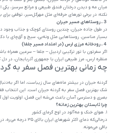
میان مه و دیدن درختان فندق طبیعی و مراتع سرسبز، یکی از
نکته: در برخی تورهای حرفه‌ای مثل مهرگل‌سیر، توقفی برای با
３. روستاهای مسیر حیران
در طول جاده حیران، چندین روستای کوچک و جذاب وجود دار
بسیار مناسبن. روستاهایی مثل ونه‌بی، سیج و آق‌چای با د
４. رودخانه مرزی ارس (در امتداد مسیر جلفا)
اگر سفرتون با تور ترکیبی اردبیل – جلفا – سرعین همراه با
منظره ارس، مرز طبیعی ایران با جمهوری آذربایجان، در دل ک
چه زمانی بهترین فصل سفر به گردن
گردنه حیران در بیشتر ماه‌های سال زیباست، اما اگر به‌دن
شک بهترین فصل سفر به گردنه حیران است. این انتخاب فقط 
بصری و دسترسی آسان باعث می‌شه این فصل، اولویت اول گر
چرا تابستان بهترین زمانه؟
1. هوای خنک و مه‌آلود در اوج گرمای کشور
باقی می‌مونه.